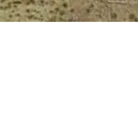
PROMOTER
Stowarzyszenie "Spynacz"
w Legnicy
ul. Gen. Władysława Sikorskiego 1
59-220 Legnica, Poland
+48 664 976 115
biuro@spynacz.pl
www.spynacz.pl