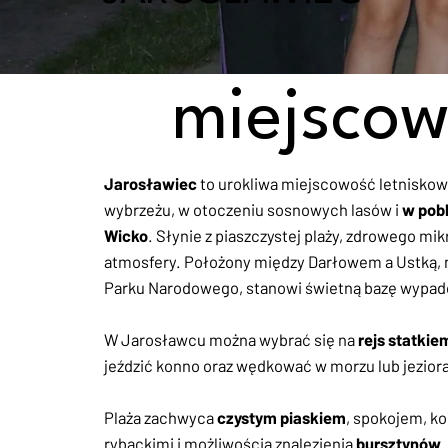
miejscow
Jarosławiec
to urokliwa miejscowość letnisko
wybrzeżu, w otoczeniu sosnowych lasów i
w pobl
Wicko
. Słynie z piaszczystej plaży, zdrowego mik
atmosfery. Położony między Darłowem a Ustką, 
Parku Narodowego, stanowi świetną bazę wypado
W Jarosławcu można wybrać się na
rejs statkie
jeździć konno oraz wędkować w morzu lub jezior
Plaża zachwyca
czystym piaskiem
, spokojem, k
rybackimi i możliwością znalezienia
bursztynów
.