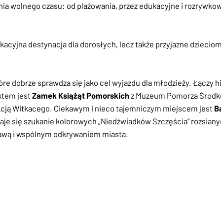
ia wolnego czasu: od plażowania, przez edukacyjne i rozrywkow
akacyjna destynacja dla dorosłych, lecz także przyjazne dziecio
e dobrze sprawdza się jako cel wyjazdu dla młodzieży. Łączy his
ktem jest
Zamek Książąt Pomorskich
z Muzeum Pomorza Środk
kcją Witkacego. Ciekawym i nieco tajemniczym miejscem jest
B
daje się szukanie kolorowych „Niedźwiadków Szczęścia” rozsiany
bawą i wspólnym odkrywaniem miasta.