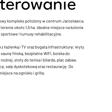
terowanie
owy kompleks położony w centrum Jarosławca,
a terenie około 1,5 ha. Idealne miejsce na kolonie
y sportowe i turnusy rehabilitacyjne.
e
z łazienką i TV oraz bogatą infrastrukturę: kryty
saunę fińską, bezpłatne WiFi, boiska do
 nożnej, stoły do tenisa i bilarda, plac zabaw,
icę, salę dyskotekową oraz restaurację. Do
iejsce na ognisko i grilla.