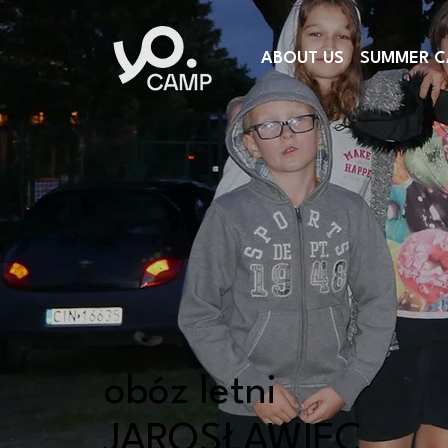
ABOUT US
SUMMER C
obóz letni
JAROSŁAWIEC