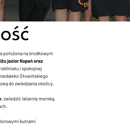
ość
wa położona na środkowym
iżu jezior Kopań oraz
roklimatu i spokojnej
niedaleko Słowińskiego
wą do zwiedzania okolicy.
m
, zwiedzić latarnię morską,
ach.
olorowymi kutrami