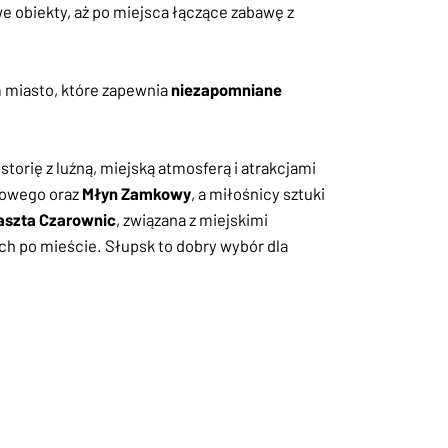
e obiekty, aż po miejsca łączące zabawę z
m miasto, które zapewnia
niezapomniane
torię z luźną, miejską atmosferą i atrakcjami
owego oraz
Młyn Zamkowy
, a miłośnicy sztuki
aszta Czarownic
, związana z miejskimi
ch po mieście. Słupsk to dobry wybór dla