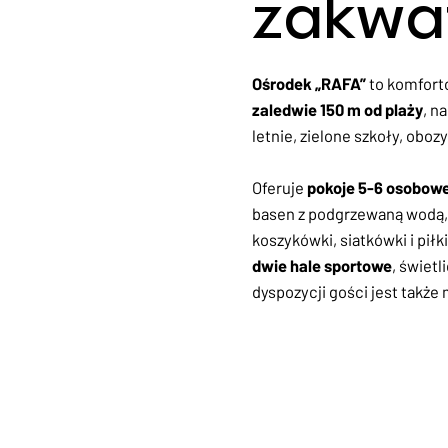
zakwa
Ośrodek „RAFA”
to komfort
zaledwie 150 m od plaży
, n
letnie, zielone szkoły, oboz
Oferuje
pokoje 5-6 osobow
basen z podgrzewaną wodą, 
koszykówki, siatkówki i piłki
dwie hale sportowe
, świetl
dyspozycji gości jest także m