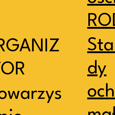
RO
Sta
RGANIZ
dy
TOR
och
owarzys