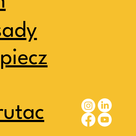
h
sady
piecz
rutac