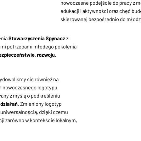
nowoczesne podejście do pracy z m
edukacji i aktywności oraz chęć bud
skierowanej bezpośrednio do młodzi
enia
Stowarzyszenia Spynacz
z
ymi potrzebami młodego pokolenia
ezpieczeństwie, rozwoju,
ydowaliśmy się również na
ym nowoczesnego logotypu
any z myślą o podkreśleniu
 działań
. Zmieniony logotyp
z uniwersalnością, dzięki czemu
cji zarówno w kontekście lokalnym,