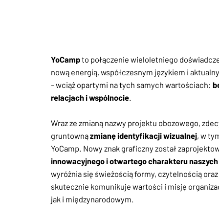
YoCamp
to połączenie wieloletniego doświadcz
nową energią, współczesnym językiem i aktualn
– wciąż opartymi na tych samych wartościach:
b
relacjach i wspólnocie
.
Wraz ze zmianą nazwy projektu obozowego, zdec
gruntowną
zmianę identyfikacji wizualnej
, w t
YoCamp. Nowy znak graficzny został zaprojektow
innowacyjnego i otwartego charakteru naszych
wyróżnia się świeżością formy, czytelnością ora
skutecznie komunikuje wartości i misję organiza
jak i międzynarodowym.