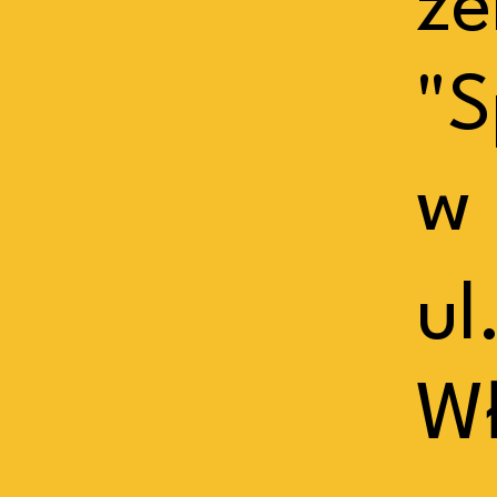
ze
"S
w 
ul
W