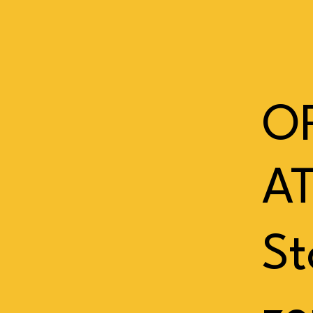
O
A
St