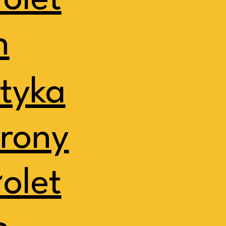
olet
h
ityka
rony
olet