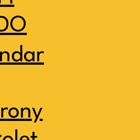
DO
ndar
rony