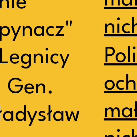
mał
nie
nic
pynacz"
Pol
Legnicy
och
. Gen.
mał
ładysław