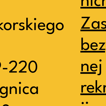
nic
Za
korskiego
bez
nej
9-220
rek
gnica