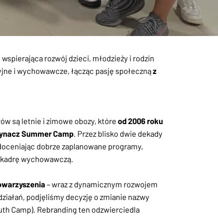
 wspierająca rozwój dzieci, młodzieży i rodzin
acyjne i wychowawcze, łącząc pasję społeczną
z
w są letnie i zimowe obozy, które
od 2006 roku
pynacz Summer Camp
. Przez blisko dwie dekady
, doceniając dobrze zaplanowane programy,
 kadrę wychowawczą.
towarzyszenia
– wraz z dynamicznym rozwojem
 działań, podjęliśmy decyzję o zmianie nazwy
uth Camp). Rebranding ten odzwierciedla