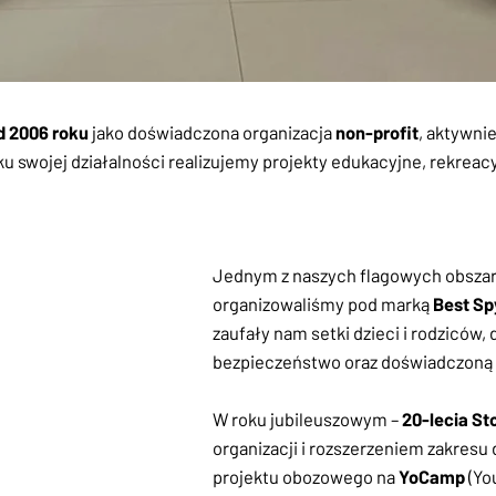
d 2006 roku
jako doświadczona organizacja
non-profit
, aktywnie
tku swojej działalności realizujemy projekty edukacyjne, rekre
Jednym z naszych flagowych obszaró
organizowaliśmy pod marką
Best S
zaufały nam setki dzieci i rodziców
bezpieczeństwo oraz doświadczoną
W roku jubileuszowym –
20-lecia S
organizacji i rozszerzeniem zakresu
projektu obozowego na
YoCamp
(Yo