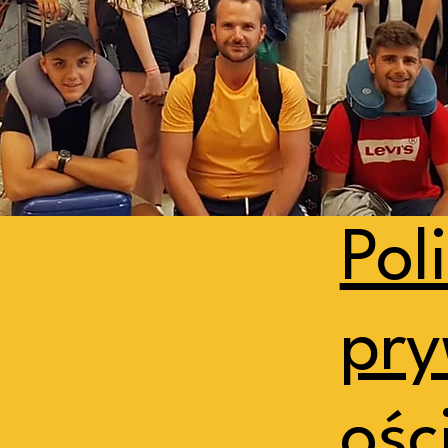
Pol
pr
ości