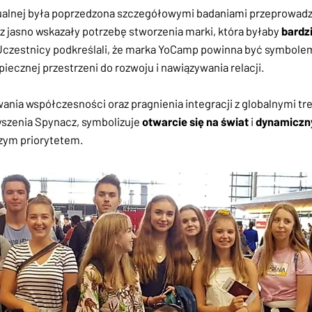
wizualnej była poprzedzona szczegółowymi badaniami przeprow
iz jasno wskazały potrzebę stworzenia marki, która byłaby
bardz
 Uczestnicy podkreślali, że marka YoCamp powinna być symbolem
cznej przestrzeni do rozwoju i nawiązywania relacji.
nia współczesności oraz pragnienia integracji z globalnymi tre
szenia Spynacz, symbolizuje
otwarcie się na świat
i
dynamiczny
szym priorytetem.