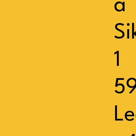
a
Si
1
5
Le