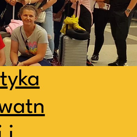
ityka
ywatn
 i