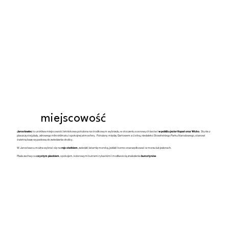
miejscowość
Jarosławiec
to urokliwa miejscowość letniskowa położona na środkowym wybrzeżu, w otoczeniu sosnowych lasów i
w pobliżu jezior Kopań oraz Wicko
. Słynie z
piaszczystej plaży, zdrowego mikroklimatu i spokojnej atmosfery. Położony między Darłowem a Ustką, niedaleko Słowińskiego Parku Narodowego, stanowi
świetną bazę wypadową do zwiedzania okolicy.
W Jarosławcu można wybrać się na
rejs statkiem
, zwiedzić latarnię morską, jeździć konno oraz wędkować w morzu lub jeziorach.
Plaża zachwyca
czystym piaskiem
, spokojem, kolorowymi kutrami rybackimi i możliwością znalezienia
bursztynów
.