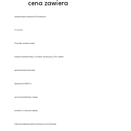
cena zawiera
zakwaterowanie w pokojach 5-6 osobowych
13 noclegów
13 śniadań, obiadów i kolacji
transport autokarem klasy LUX (barek, klimatyzacja, DVD, toaleta)
opieka doświadczonej kadry
ubezpiecznie NNW i KL
wycieczka autokarowa + wstępy
koszulkę Yo.Camp oraz nagrody
realizację bogatego programu rekreacyjno-rozrywkowego