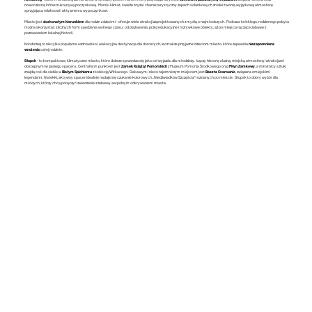
nowoczesną infrastrukturą wypoczynkową. Morski klimat, świeża bryza i charakterystyczny zapach solankowych źródeł tworzą wyjątkową atmosferę
sprzyjającą relaksowi i aktywnemu wypoczynkowi.
Miasto jest
doskonałym kierunkiem
dla rodzin z dziećmi – oferuje wiele atrakcji zaprojektowanych z myślą o najmłodszych. Podczas krótkiego, rodzinnego pobytu
można skorzystać z licznych form spędzania wolnego czasu: od plażowania, przez edukacyjne i rozrywkowe obiekty, aż po miejsca łączące zabawę z
poznawaniem lokalnej historii.
Kołobrzeg to nie tylko popularne uzdrowisko i wakacyjna destynacja dla dorosłych, lecz także przyjazne dzieciom miasto, które zapewnia
niezapomniane
wrażenia
całej rodzinie.
Słupsk
– to kompaktowe, klimatyczne miasto, które dobrze sprawdza się jako cel wyjazdu dla młodzieży. Łączy historię z luźną, miejską atmosferą i atrakcjami
dostępnymi w zasięgu spaceru. Centralnym punktem jest
Zamek Książąt Pomorskich
z Muzeum Pomorza Środkowego oraz
Młyn Zamkowy
, a miłośnicy sztuki
znajdą coś dla siebie w
Białym Spichlerzu
z kolekcją Witkacego. Ciekawym i nieco tajemniczym miejscem jest
Baszta Czarownic
, związana z miejskimi
legendami. Na lekki, aktywny spacer idealnie nadaje się szukanie kolorowych „Niedźwiadków Szczęścia” rozsianych po mieście. Słupsk to dobry wybór dla
młodych, którzy chcą połączyć zwiedzanie z zabawą i wspólnym odkrywaniem miasta.