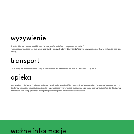
wyżywienie
3 posiłki dziennie + podwieczorek (śniadania i kolacje w formie bufetu, obiad podawany w stołach).
Turnus rozpoczyna się obiadokolacją w dniu przyjazdu i kończy obiadem w dniu wyjazdu. Warzywa serwowane do posiłków są z własnej ekologicznej
uprawy.
transport
Transport będzie realizowany nowoczesnym i komfortowym autokarem klasy LUX z firmy Zawisza Group Sp. z o.o.
opieka
Nasza kadra to doświadczeni i odpowiedzialni specjaliści, posiadający kwalifikacje oraz szkolenia z zakresu bezpieczeństwa i pierwszej pomocy.
Opiekunowie cechują się empatią i umiejętnością budowania pozytywnych relacji, co zapewnia bezpieczną i przyjazną atmosferę. Dzięki stałemu
podnoszeniu kwalifikacji gwarantują profesjonalną opiekę i wsparcie dla każdego uczestnika obozu.
ważne informacje