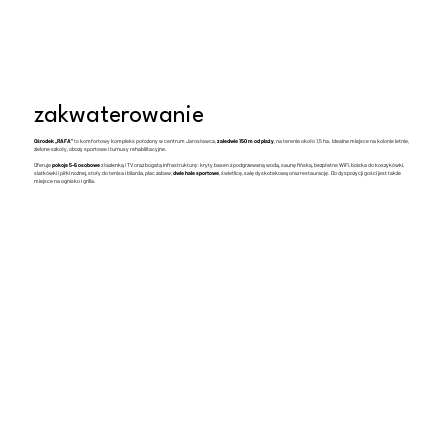
zakwaterowanie
Ośrodek „RAFA”
to komfortowy kompleks położony w centrum Jarosławca,
zaledwie 150 m od plaży
, na terenie około 1,5 ha. Idealne miejsce na kolonie letnie,
zielone szkoły, obozy sportowe i turnusy rehabilitacyjne.
Oferuje
pokoje 5-6 osobowe
z łazienką i TV oraz bogatą infrastrukturę: kryty basen z podgrzewaną wodą, saunę fińską, bezpłatne WiFi, boiska do koszykówki,
siatkówki i piłki nożnej, stoły do tenisa i bilarda, plac zabaw,
dwie hale sportowe
, świetlicę, salę dyskotekową oraz restaurację. Do dyspozycji gości jest także
miejsce na ognisko i grilla.