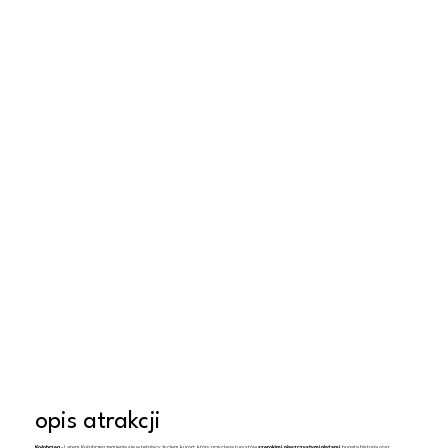
opis atrakcji
Kołobrzeg
– Latem Kołobrzeg zamienia się w tętniący życiem kurort, który przyciąga turystów
szerokimi, piaszczystymi plażami
, bogatą historią oraz