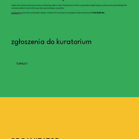
Organizator przed rozpoczęciem sezonu kolonijnego zaprosi rodziców zapisanych dzieci na spotkania organizacyjne, podczas których przedstawione
zostaną wszelkie istotne informacje dotyczące każdego z wyjazdów.
Ostatecznym
terminem na dokonanie wpłaty i dostarczenie wszystkich wymaganych dokumentów jest
01.06.2026 roku
.
zgłoszenia do kuratorium
TURNUS 1