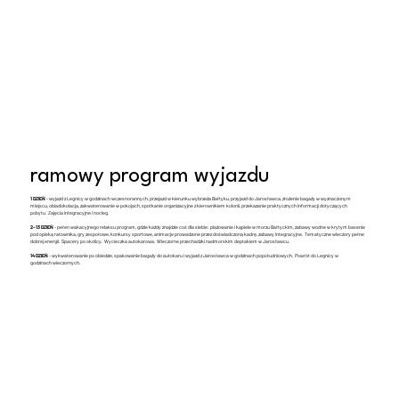
ramowy program wyjazdu
1 DZIEŃ
- wyjazd z Legnicy w godzinach wczesnorannych, przejazd w kierunku wybrzeża Bałtyku, przyjazd do Jarosławca, złożenie bagaży w wyznaczonym
miejscu, obiadokolacja, zakwaterowanie w pokojach, spotkanie organizacyjne z kierownikiem kolonii, przekazanie praktycznych informacji dotyczących
pobytu. Zajęcia integracyjne i nocleg.
2–13 DZIEŃ
- pełen wakacyjnego relaksu program, gdzie każdy znajdzie coś dla siebie: plażowanie i kąpiele w morzu Bałtyckim, zabawy wodne w krytym basenie
pod opieką ratownika, gry zespołowe, konkursy sportowe, animacje prowadzone przez doświadczoną kadrę, zabawy integracyjne. Tematyczne wieczory pełne
dobrej energii. Spacery po okolicy. Wycieczka autokarowa. Wieczorne przechadzki nadmorskim deptakiem w Jarosławcu.
14 DZIEŃ
- wykwaterowanie po obiedzie, spakowanie bagaży do autokaru i wyjazd z Jarosławca w godzinach popołudniowych. Powrót do Legnicy w
godzinach wieczornych.