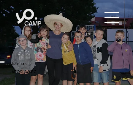
obóz letni
JAROSŁAWIEC