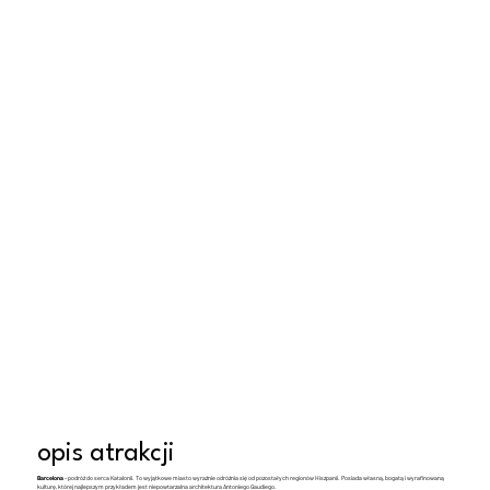
opis atrakcji
Barcelona
– podróż do serca Katalonii. To wyjątkowe miasto wyraźnie odróżnia się od pozostałych regionów Hiszpanii. Posiada własną, bogatą i wyrafinowaną
kulturę, której najlepszym przykładem jest niepowtarzalna architektura Antoniego Gaudíego.