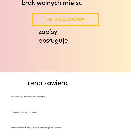
brak wolnych miejsc
LISTA REZERWOWA
zapisy
obsługuje
cena zawiera
zakwaterowanie w pokojach 2 lub 3 osobowych
7 noclegów, 7 śniadań, obiadów i kolacji
transport autokarem klasy LUX (barek, klimatyzacja, DVD, toaleta)