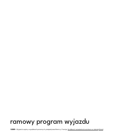
ramowy program wyjazdu
1 DZIEŃ
- Wyjazd z Legnicy w godzinach porannych, przejazd przez Niemcy, Francję.
(możliwość wsiadania do autokaru w Jeleniej Górze)