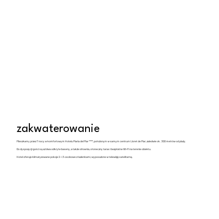
zakwaterowanie
Mieszkamy przez 7 nocy w komfortowym Hotelu Maria del Mar ****, położonym w samym centrum Lloret de Mar, zaledwie ok. 300 metrów od plaży.
Do dyspozycji gości są aż dwa odkryte baseny, a także siłownia, słoneczny taras i bezpłatne Wi-Fi na terenie obiektu.
Hotel oferuje klimatyzowane pokoje 2- i 3-osobowe z łazienkami, wyposażone w telewizję satelitarną.