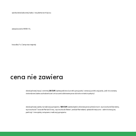
opieka doświadczonej kadry i rezydenta na miejscu
ubezpieczenie NNW i KL
koszulkę Yo.Camp oraz nagrody
cena nie zawiera
obowiązkowej kaucji zwrotnej
20 EUR
(opłatę pobiera się w dniu przyjazdu i zwraca ją w dniu wyjazdu, jeśli nie zostaną
stwierdzone żadne uszkodzenia ani zniszczenia dokonane przez dziecko w trakcie pobytu)
obowiązkowej opłaty na realizację programu:
120 EUR
(opłata będzie zbierana przez pilota) w tym: wycieczka do Barcelony,
wycieczka do Tossa de Mar lub Girony, wycieczka do Water Land lub Marineland, opłata klimatyczno – administracyjna,
parkingi i inne opłaty związane z realizacją programu