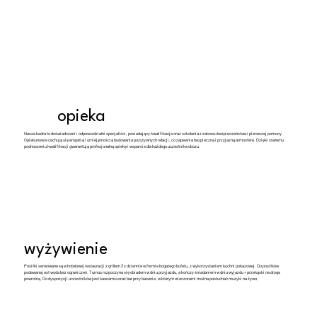
opieka
Nasza kadra to doświadczeni i odpowiedzialni specjaliści, posiadający kwalifikacje oraz szkolenia z zakresu bezpieczeństwa i pierwszej pomocy.
Opiekunowie cechują się empatią i umiejętnością budowania pozytywnych relacji, co zapewnia bezpieczną i przyjazną atmosferę. Dzięki stałemu
podnoszeniu kwalifikacji gwarantują profesjonalną opiekę i wsparcie dla każdego uczestnika obozu.
wyżywienie
Posiłki serwowane są w hotelowej restauracji z grillem 3 x dziennie w formie bogatego bufetu, z wykorzystaniem kuchni pokazowej. Do posiłków
podawana jest woda bez ograniczeń. Turnus rozpoczyna się obiadem w dniu przyjazdu, a kończy śniadaniem w dniu wyjazdu + przekąski na drogę
powrotną. Do dyspozycji uczestników jest kawiarnia oraz bar przy basenie, w którym wieczorami można posłuchać muzyki na żywo.