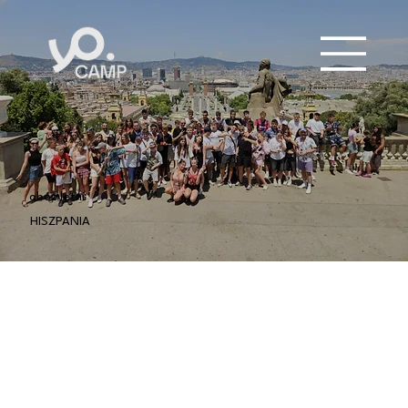
obóz letni
HISZPANIA