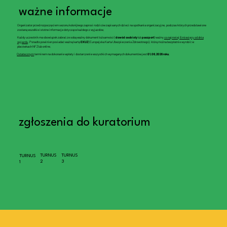
ważne informacje
Organizator przed rozpoczęciem sezonu kolonijnego zaprosi rodziców zapisanych dzieci na spotkania organizacyjne, podczas których przedstawione
zostaną wszelkie istotne informacje dotyczące każdego z wyjazdów.
Każdy uczestnik ma obowiązek zabrać ze sobą ważny dokument tożsamości (
dowód osobisty
lub
paszport
) ważny
co najmniej 6 miesięcy od dnia
wyjazdu
. Ponadto powinien posiadać ważną kartę
EKUZ
(Europejska Karta Ubezpieczenia Zdrowotnego), którą można bezpłatnie wyrobić w
placówkach NFZ lub online.
Ostatecznym
terminem na dokonanie wpłaty i dostarczenie wszystkich wymaganych dokumentów jest
01.06.2026 roku
.
zgłoszenia do kuratorium
TURNUS
TURNUS
TURNUS
2
3
1