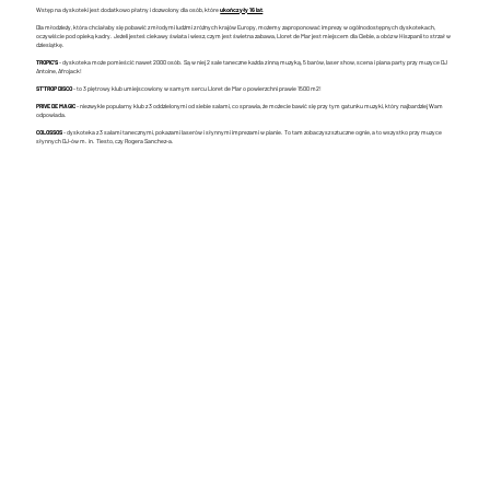
Wstęp na dyskoteki jest dodatkowo płatny i dozwolony dla osób, które
ukończyły 16 lat
.
Dla młodzieży, która chciałaby się pobawić z młodymi ludźmi z różnych krajów Europy, możemy zaproponować imprezy w ogólnodostępnych dyskotekach,
oczywiście pod opieką kadry. Jeżeli jesteś ciekawy świata i wiesz, czym jest świetna zabawa, Lloret de Mar jest miejscem dla Ciebie, a obóz w Hiszpanii to strzał w
dziesiątkę.
TROPIC'S
- dyskoteka może pomieścić nawet 2000 osób. Są w niej 2 sale taneczne każda z inną muzyką, 5 barów, laser show, scena i piana party przy muzyce DJ
Antoine, Afrojack!
ST'TROP DISCO
- to 3 piętrowy klub umiejscowiony w samym sercu Lloret de Mar o powierzchni prawie 1500 m2!
PRIVE DE MAGIC
- niezwykle popularny klub z 3 oddzielonymi od siebie salami, co sprawia, że możecie bawić się przy tym gatunku muzyki, który najbardziej Wam
odpowiada.
COLOSSOS
- dyskoteka z 3 salami tanecznymi, pokazami laserów i słynnymi imprezami w pianie. To tam zobaczysz sztuczne ognie, a to wszystko przy muzyce
słynnych DJ-ów m. in. Tiesto, czy Rogera Sanchez-a.