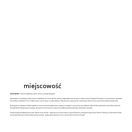
miejscowość
Lloret de Mar
– obóz młodzieżowy pełen słońca, energii i przygód!
Zapraszamy na niezapomniany obóz młodzieżowy do Lloret de Mar, jednej z najbardziej rozrywkowych miejscowości Hiszpanii! Położony na słonecznym wybrzeżu
Costa Brava, zaledwie 75 km od Barcelony, kurort łączy w sobie plażowy chill, aktywny wypoczynek i wakacyjny klimat, który pokochasz od pierwszego dnia.
W programie czekają na Ciebie kąpiele w morzu i basenie, plażowanie na pięknych plażach oraz sporty i gry plażowe: piłka nożna, siatkówka czy frisbee ultimate.
Nie zabraknie integracyjnych zabaw, aktywności terenowych i spacerów wzdłuż spektakularnego, klifowego wybrzeża.
Poznasz także bardziej klimatyczne oblicze Lloret de Mar – zobaczysz symbol miasta La Dona Marinera, przespacerujesz się po Starym Mieście, a wieczorami kiedy
Lloret zamienia się w stolicę wakacyjnej rozrywki – będą czekać gorące rytmy, dyskoteki i mnóstwo energii!